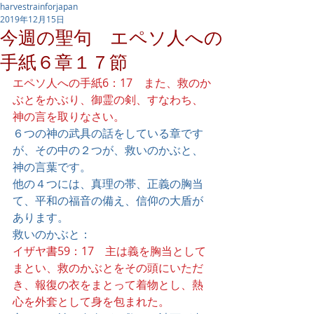
harvestrainforjapan
2019年12月15日
今週の聖句 エペソ人への
手紙６章１７節
エペソ人への手紙6：17　また、救のか
ぶとをかぶり、御霊の剣、すなわち、
神の言を取りなさい。
６つの神の武具の話をしている章です
が、その中の２つが、救いのかぶと、
神の言葉です。
他の４つには、真理の帯、正義の胸当
て、平和の福音の備え、信仰の大盾が
あります。
救いのかぶと：
イザヤ書59：17　主は義を胸当として
まとい、救のかぶとをその頭にいただ
き、報復の衣をまとって着物とし、熱
心を外套として身を包まれた。