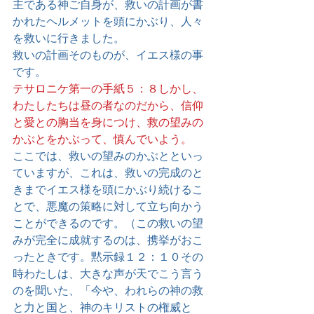
主である神ご自身が、救いの計画が書
かれたヘルメットを頭にかぶり、人々
を救いに行きました。
救いの計画そのものが、イエス様の事
です。
テサロニケ第一の手紙５：８しかし、
わたしたちは昼の者なのだから、信仰
と愛との胸当を身につけ、救の望みの
かぶとをかぶって、慎んでいよう。
ここでは、救いの望みのかぶとといっ
ていますが、これは、救いの完成のと
きまでイエス様を頭にかぶり続けるこ
とで、悪魔の策略に対して立ち向かう
ことができるのです。（この救いの望
みが完全に成就するのは、携挙がおこ
ったときです。黙示録１２：１０その
時わたしは、大きな声が天でこう言う
のを聞いた、「今や、われらの神の救
と力と国と、神のキリストの権威と