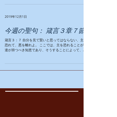
相続人でもあります。ただし、キリストと栄光を共に
するために苦難をも共にいしてい...
2019年12月1日
今週の聖句： 箴言３章７節
箴言３：７ 自分を見て賢いと思ってはならない、主を
恐れて、悪を離れよ。 ここでは、主を恐れることが私
達が持つべき知恵であり、そうすることによって、悪
からも離れることができると言っています。 ヨブの結
論も、結局はここに達しました。 ヨブ記２８：２８...