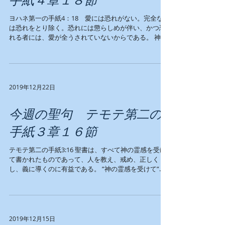
ヨハネ第一の手紙4：18 愛には恐れがない。完全な愛
は恐れをとり除く。恐れには懲らしめが伴い、かつ恐
れる者には、愛が全うされていないからである。 神様
からの愛には恐れが全くありません。神様の完全な愛
は恐れを取り除いてくれます。恐れは神様から来てい
ません。恐れがあるときには、...
2019年12月22日
今週の聖句 テモテ第二の
手紙３章１６節
テモテ第二の手紙3:16 聖書は、すべて神の霊感を受け
て書かれたものであって、人を教え、戒め、正しく
し、義に導くのに有益である。 ”神の霊感を受けて”
と書かれてありますが、ギリシャ語では、神が息を吹
き込むというギリシャ語が使われています。すべての
聖句が、人が自分の意志で書...
2019年12月15日