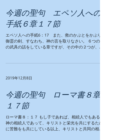
今週の聖句 エペソ人への
手紙６章１７節
エペソ人への手紙6：17 また、救のかぶとをかぶり、
御霊の剣、すなわち、神の言を取りなさい。 ６つの神
の武具の話をしている章ですが、その中の２つが、救
いのかぶと、神の言葉です。 他の４つには、真理の
帯、正義の胸当て、平和の福音の備え、信仰の大盾が
あります。 救いのかぶと：...
2019年12月8日
今週の聖句 ローマ書８章
１７節
ローマ書８：１７ もし子であれば、相続人でもある。
神の相続人であって、キリストと栄光を共にするため
に苦難をも共にしている以上、キリストと共同の相続
人なのである。 クリスチャンは神の子とされて、神の