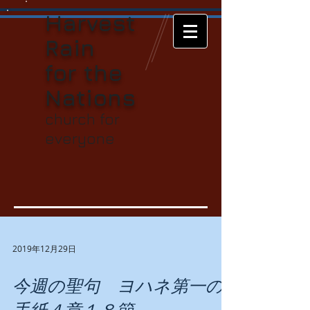
Harvest
Rain
for t
he
Nations
church for
everyone
2019年12月29日
今週の聖句 ヨハネ第一の
手紙４章１８節