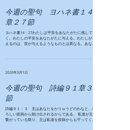
今週の聖句 ヨハネ書１４
章２７節
ヨハネ書14：27わたしは平安をあなたがたに残して行
く。わたしの平安をあなたがたに与える。わたしが与
えるのは、世が与えるようなものとは異なる。あなた
がたは心を騒がせるな、またおじけるな。 これはイエ
ス様が語られた言葉です。イエス様が私たちに平安を
残していかれました。イエス様...
2020年3月1日
今週の聖句 詩編９１章３
節
詩編９１：３ 主はあなたをかりゅうどのわなと、恐
ろしい疫病から助け出されるからである。 私達が主に
繋がっている限り、主は私達を疫病からも守ってくだ
さいます。 また私達クリスチャンには、病気を癒す権