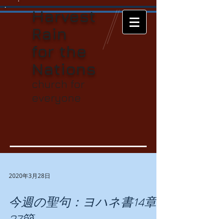
Harvest
Rain
for t
he
Nations
church for
everyone
2020年3月28日
今週の聖句：ヨハネ書14章
27節