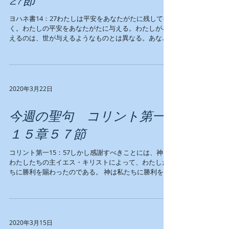
ヨハネ書14：27わたしは平安をあなたがたに残して行
く。わたしの平安をあなたがたに与える。わたしが与
えるのは、世が与えるようなものとは異なる。あなた
がたは心を騒がせるな、またおじけるな。 ジェイミー
牧師のメッセージーーー下記のビデオをご覧くださ
い。...
2020年3月22日
今週の聖句 コリント第一
１５章５７節
コリント第一15：57しかし感謝すべきことには、神は
わたしたちの主イエス・キリストによって、わたした
ちに勝利を賜わったのである。 神は私たちに勝利を与
えてくださりました。私たちが戦って勝利を得たので
はなく、神様がすでに私たちに与えてくれていま
す。...
2020年3月15日