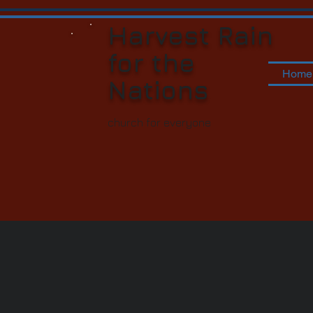
Harvest Rain
for t
he
Home
Nations
church for everyone