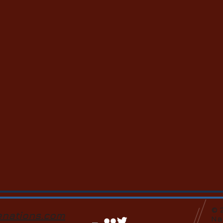
© 
enations.com
Na