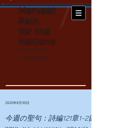
Harvest
Rain
for t
he
Nations
church for
everyone
2020年8月30日
今週の聖句：詩編121章1-2節