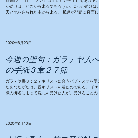
詩編121：11-2 わたしは山にむかって目をあげる。わ
が助けは、どこから来るであろうか。2 わが助けは、
天と地を造られた主から来る。 私達が問題に直面した
時には、問題に目を向けるのではなく、天と地を造ら
れた父なる神に目を向ける必要があります。主はあな
たに必ず、主の助けをイ...
2020年8月23日
今週の聖句：ガラテヤ人へ
の手紙３章２７節
ガラテヤ書３：２７キリストに合うバプテスマを受け
たあなたがたは、皆キリストを着たのである。 イエス
様の御名によって洗礼を受けた人が、受けることので
きる恵みです。私たちはイエス様を身にまとっている
のですから、何も恐れることがありません。イエス様
ご自身が、私達を守ってくださいま...
2020年8月10日