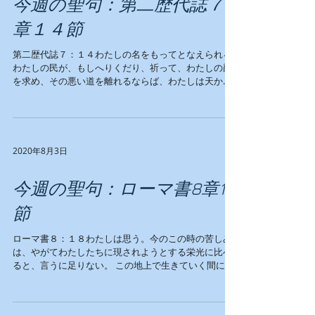
今週の聖句：第二歴代誌７
章１４節
第二歴代誌７：１４わたしの名をもってとなえられる
わたしの民が、もしへりくだり、祈って、わたしの顔
を求め、その悪い道を離れるならば、わたしは天から
聞いて、その罪をゆるし、その地をいやす。 今この困
難の時に、私達はすべきことは、神の前に悔い改め、
神を求め続け、この地を癒してもら...
2020年8月3日
今週の聖句：ローマ書8章18
節
ローマ書８：１８わたしは思う。今のこの時の苦しみ
は、やがてわたしたちに現されようとする栄光に比べ
ると、言うに足りない。 この地上で生きていく間に、
私達は、たくさんの困難の中を通ります。でもその苦
しみは、いずれ私達に現れる栄光を思えば、ほんの取
るに足らないものです。今の状況に...