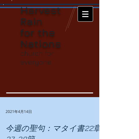
Harvest
Rain
for t
he
Nations
church for
everyone
2021年4月14日
今週の聖句：マタイ書22章
37-38節