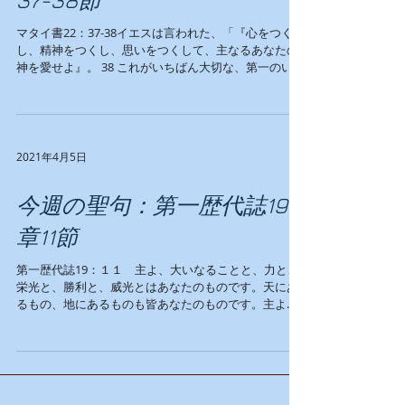
マタイ書22：37-38イエスは言われた、「『心をつく
し、精神をつくし、思いをつくして、主なるあなたの
神を愛せよ』。 38 これがいちばん大切な、第一のいま
しめである。 イエス様が言われた第一のいましめは、
「あなたの神を愛せよ」でした。神様が私達を愛して
くださったその返答と...
2021年4月5日
今週の聖句：第一歴代誌19
章11節
第一歴代誌19：１１ 主よ、大いなることと、力と、
栄光と、勝利と、威光とはあなたのものです。天にあ
るもの、地にあるものも皆あなたのものです。主よ、
国もまたあなたのものです。あなたは万有のかしらと
して、あがめられます。 すべての物の根源は主である
神様に帰し、それゆえ、私達は神...